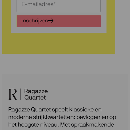
Schrijf
je
in
Inschrijven
voor
onze
nieuwsbrief
Ragazze Quartet speelt klassieke en
moderne strijkkwartetten: bevlogen en op
het hoogste niveau. Met spraakmakende