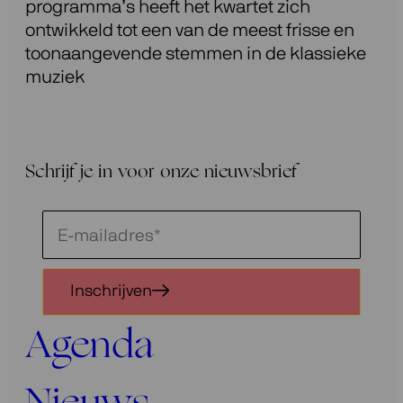
programma’s heeft het kwartet zich
ontwikkeld tot een van de meest frisse en
toonaangevende stemmen in de klassieke
muziek
Schrijf je in voor onze nieuwsbrief
Schrijf
je
in
Inschrijven
voor
onze
Agenda
nieuwsbrief