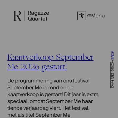
Ga
naar
Menu
de
inhoud
HOME
Kaartverkoop September
KORZO, DEN HAAG
Me 2026 gestart!
De programmering van ons festival
September Me is rond en de
kaartverkoop is gestart! Dit jaar is extra
speciaal, omdat September Me haar
tiende verjaardag viert. Het festival,
met als titel September Me