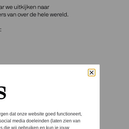
ar we uitkijken naar
s van over de hele wereld.
:
s
rgen dat onze website goed functioneert,
social media doeleinden (laten zien van
es die wij gebruiken en kun je jouw