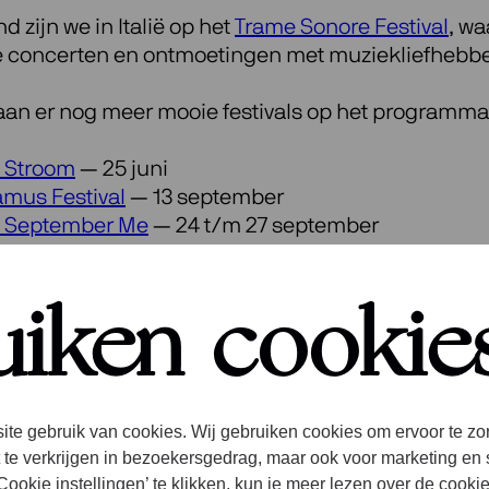
d zijn we in Italië op het
Trame Sonore Festival
, wa
e concerten en ontmoetingen met muziekliefhebber
aan er nog meer mooie festivals op het programma
l Stroom
— 25 juni
mus Festival
— 13 september
l September Me
— 24 t/m 27 september
onnikoog Festival
— 5 & 6 oktober
uiken cookie
ls bekijk onze
Concertagenda
.
chut/Festival Oranjewoud
ite gebruik van cookies. Wij gebruiken cookies om ervoor te zo
 te verkrijgen in bezoekersgedrag, maar ook voor marketing en 
ookie instellingen’ te klikken, kun je meer lezen over de cooki