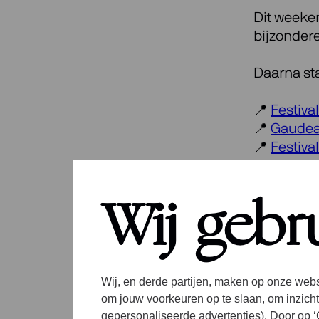
Dit weeken
bijzonder
Daarna st
📍
Festiva
📍
Gaudea
📍
Festiva
📍
Schierm
Wij gebr
Voor detai
📷
Foppe S
Wij, en derde partijen, maken op onze webs
om jouw voorkeuren op te slaan, om inzicht
gepersonaliseerde advertenties). Door op ‘C