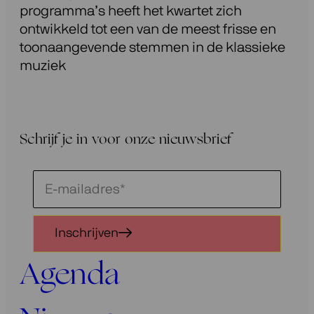
programma’s heeft het kwartet zich
ontwikkeld tot een van de meest frisse en
toonaangevende stemmen in de klassieke
muziek
Schrijf je in voor onze nieuwsbrief
Schrijf
je
in
Inschrijven
voor
onze
Agenda
nieuwsbrief