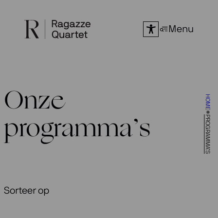
Ga
naar
Menu
de
inhoud
Onze
HOME
PROGRAMMA’S
programma’s
Sorteer op