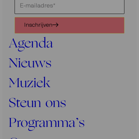
Schrijf
je
in
Inschrijven
voor
onze
Agenda
nieuwsbrief
Nieuws
Muziek
Steun ons
Programma’s