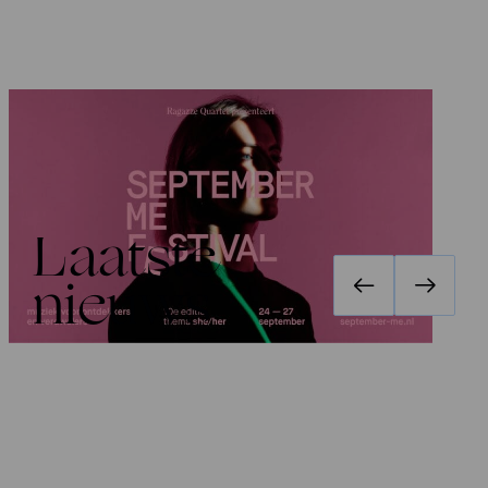
Festival September Me 2026
:
she/her
Laatste
nieuws