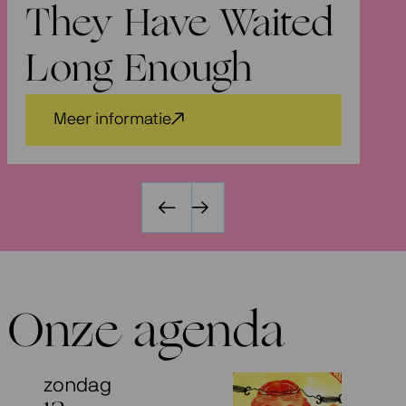
They Have Waited
V
Long Enough
Meer informatie
Onze agenda
zondag