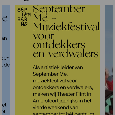
September
ze
Me –
Muziekfestival
voor
van
ontdekkers
e
en verdwalers
Four
at de
Als artistiek leider van
September Me,
muziekfestival voor
h
ontdekkers en verdwalers,
maken wij Theater Flint in
Amersfoort jaarlijks in het
het
vierde weekend van
tet
september tot hét centrum