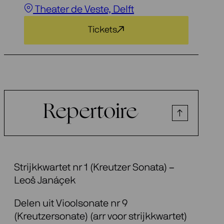
Theater de Veste, Delft
Tickets
Repertoire
Strijkkwartet
nr
1 (
Kreutzer
Sonata
) –
Leoš
Janáçek
Delen uit Vioolsonate
nr
9
(
Kreutzersonate
)
(
arr
voor
strijkkwartet
)