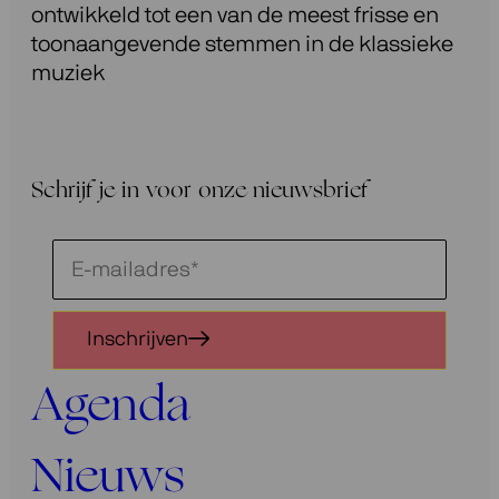
ontwikkeld tot een van de meest frisse en
toonaangevende stemmen in de klassieke
muziek
Schrijf je in voor onze nieuwsbrief
Schrijf
je
in
Inschrijven
voor
onze
Agenda
nieuwsbrief
Nieuws