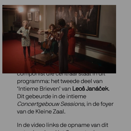
Concertgebouw-
sessies
In 2020 trad het Ragazze Quartet live
op met een ander werk van de
componist die centraal staat in dit
programma: het tweede deel van
‘Intieme Brieven’ van
Leoš Janáček
.
Dit gebeurde in de intieme
Concertgebouw Sessions
, in de foyer
van de Kleine Zaal.
In de video links de opname van dit