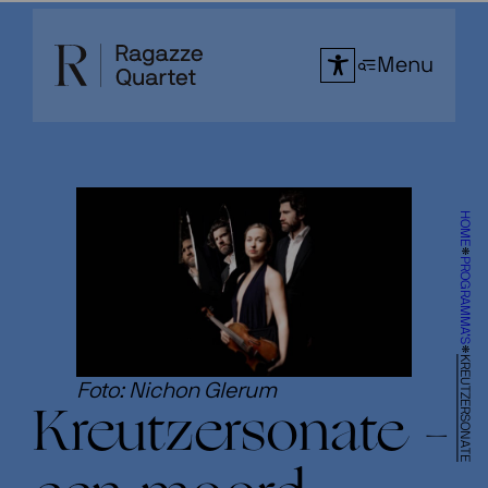
Ga
naar
Menu
de
inhoud
HOME
PROGRAMMA’S
KREUTZERSONATE
Foto: Nichon Glerum
Kreutzersonate –