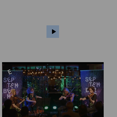
Opdrachtcompositie
Calliope Tsoupaki
In
Little Blue Something
worden de
strijkkwartetten van Dessner aangevuld