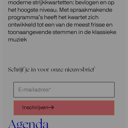
moderne strijkkwartetten: bevlogen en op
het hoogste niveau. Met spraakmakende
programma’s heeft het kwartet zich
ontwikkeld tot een van de meest frisse en
toonaangevende stemmen in de klassieke
muziek
Schrijf je in voor onze nieuwsbrief
Schrijf
je
in
Inschrijven
voor
onze
Agenda
nieuwsbrief