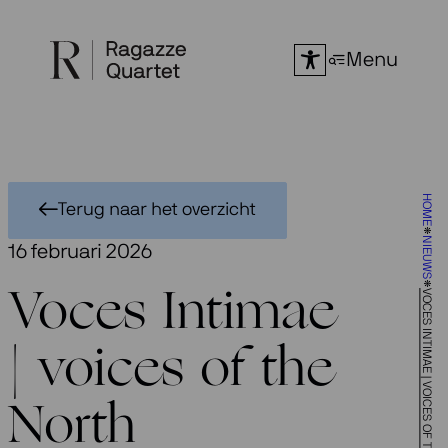
Ga
naar
Menu
de
inhoud
HOME
Terug naar het overzicht
NIEUWS
16 februari 2026
VOCES INTIMAE | VOICES OF THE NORTH
Voces Intimae
| voices of the
North