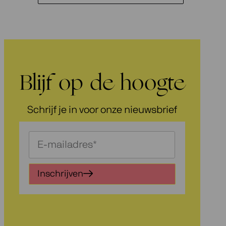
Blijf op de hoogte
Schrijf je in voor onze nieuwsbrief
Schrijf
je
in
Inschrijven
voor
onze
nieuwsbrief