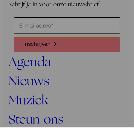
Schrijf je in voor onze nieuwsbrief
Schrijf
je
in
Inschrijven
voor
onze
Agenda
nieuwsbrief
Nieuws
Muziek
Steun ons