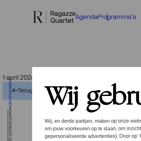
Ga
naar
Agenda
Programma’s
de
inhoud
1 april 2026
Ka
HOME
Wij gebr
Terug naar het overzicht
NIEUWS
Se
Wij, en derde partijen, maken op onze webs
om jouw voorkeuren op te slaan, om inzicht
gepersonaliseerde advertenties). Door op ‘C