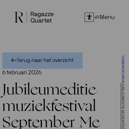
Ga
naar
Menu
de
inhoud
HOME
Terug naar het overzicht
NIEUWS
6 februari 2026
Jubileumeditie
muziekfestival
September Me