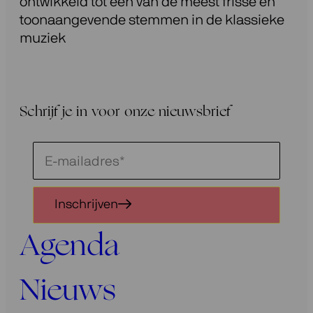
ontwikkeld tot een van de meest frisse en
toonaangevende stemmen in de klassieke
muziek
Schrijf je in voor onze nieuwsbrief
Schrijf
je
in
Inschrijven
voor
onze
Agenda
nieuwsbrief
Nieuws