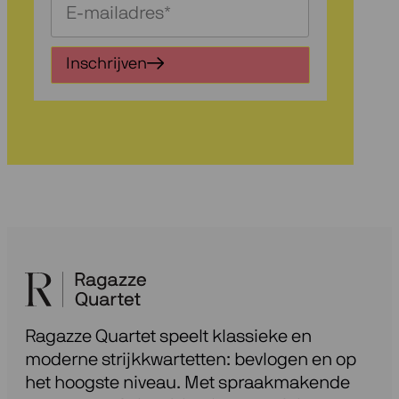
Schrijf
je
in
Inschrijven
voor
onze
nieuwsbrief
Ragazze Quartet speelt klassieke en
moderne strijkkwartetten: bevlogen en op
het hoogste niveau. Met spraakmakende