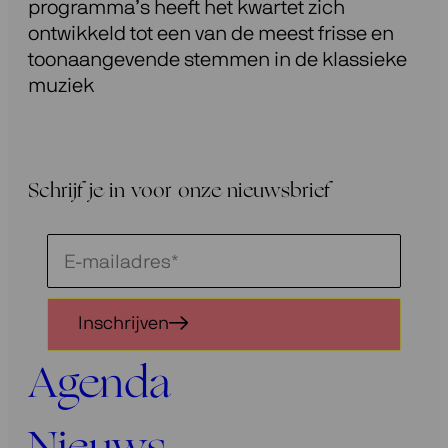
programma’s heeft het kwartet zich
ontwikkeld tot een van de meest frisse en
toonaangevende stemmen in de klassieke
muziek
Schrijf je in voor onze nieuwsbrief
Schrijf
je
in
Inschrijven
voor
onze
Agenda
nieuwsbrief