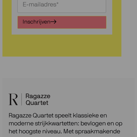
Schrijf
je
in
Inschrijven
voor
onze
nieuwsbrief
Ragazze Quartet speelt klassieke en
moderne strijkkwartetten: bevlogen en op
het hoogste niveau. Met spraakmakende