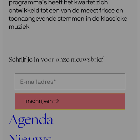
programma’s heeft het kwartet zich
ontwikkeld tot een van de meest frisse en
toonaangevende stemmen in de klassieke
muziek
Schrijf je in voor onze nieuwsbrief
Schrijf
je
in
Inschrijven
voor
onze
Agenda
nieuwsbrief