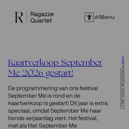
Ga
naar
Menu
de
inhoud
HOME
Kaartverkoop September
THEATER DE VESTE, DELFT
Me 2026 gestart!
De programmering van ons festival
September Me is rond en de
kaartverkoop is gestart! Dit jaar is extra
speciaal, omdat September Me haar
tiende verjaardag viert. Het festival,
met als titel September Me