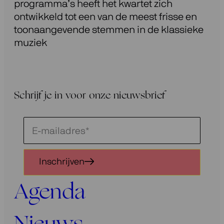
programma’s heeft het kwartet zich
ontwikkeld tot een van de meest frisse en
toonaangevende stemmen in de klassieke
muziek
Schrijf je in voor onze nieuwsbrief
Schrijf
je
in
Inschrijven
voor
onze
Agenda
nieuwsbrief