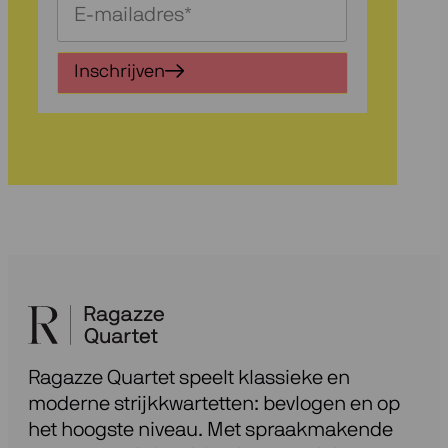
Schrijf
je
in
Inschrijven
voor
onze
nieuwsbrief
Ragazze Quartet speelt klassieke en
moderne strijkkwartetten: bevlogen en op
het hoogste niveau. Met spraakmakende