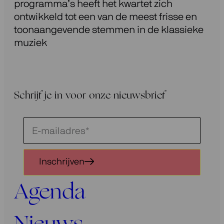
programma’s heeft het kwartet zich
ontwikkeld tot een van de meest frisse en
toonaangevende stemmen in de klassieke
muziek
Schrijf je in voor onze nieuwsbrief
Schrijf
je
in
Inschrijven
voor
onze
Agenda
nieuwsbrief