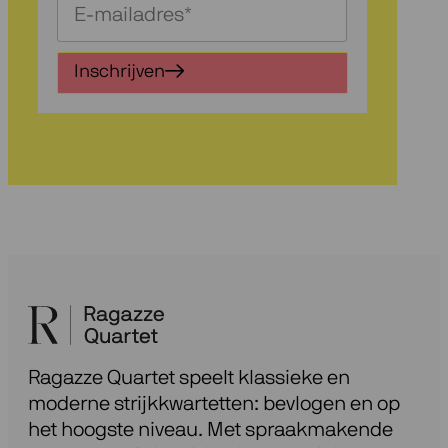
Schrijf
je
in
Inschrijven
voor
onze
nieuwsbrief
Ragazze Quartet speelt klassieke en
moderne strijkkwartetten: bevlogen en op
het hoogste niveau. Met spraakmakende