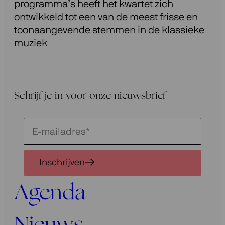
programma’s heeft het kwartet zich
ontwikkeld tot een van de meest frisse en
toonaangevende stemmen in de klassieke
muziek
Schrijf je in voor onze nieuwsbrief
Schrijf
je
in
Inschrijven
voor
onze
Agenda
nieuwsbrief