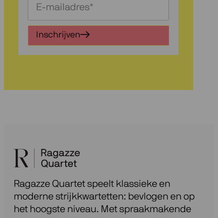
Schrijf
je
in
Inschrijven
voor
onze
nieuwsbrief
Ragazze Quartet speelt klassieke en
moderne strijkkwartetten: bevlogen en op
het hoogste niveau. Met spraakmakende