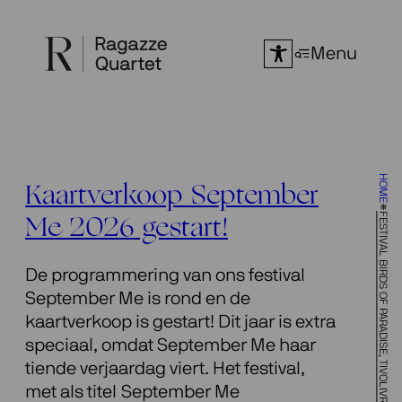
Ga
naar
Menu
de
inhoud
HOME
Kaartverkoop September
FESTIVAL BIRDS OF PARADISE, TIVOLIVREDENBURG, UTRECHT
Me 2026 gestart!
De programmering van ons festival
September Me is rond en de
kaartverkoop is gestart! Dit jaar is extra
speciaal, omdat September Me haar
tiende verjaardag viert. Het festival,
met als titel September Me