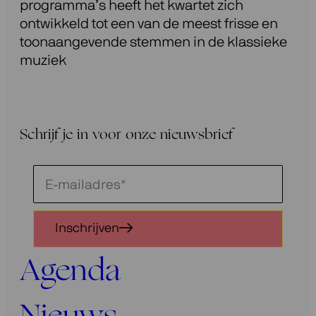
programma’s heeft het kwartet zich
ontwikkeld tot een van de meest frisse en
toonaangevende stemmen in de klassieke
muziek
Schrijf je in voor onze nieuwsbrief
Schrijf
je
in
Inschrijven
voor
onze
Agenda
nieuwsbrief