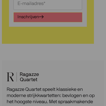
Schrijf
je
in
Inschrijven
voor
onze
nieuwsbrief
Ragazze Quartet speelt klassieke en
moderne strijkkwartetten: bevlogen en op
het hoogste niveau. Met spraakmakende