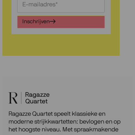
Schrijf
je
in
Inschrijven
voor
onze
nieuwsbrief
Ragazze Quartet speelt klassieke en
moderne strijkkwartetten: bevlogen en op
het hoogste niveau. Met spraakmakende