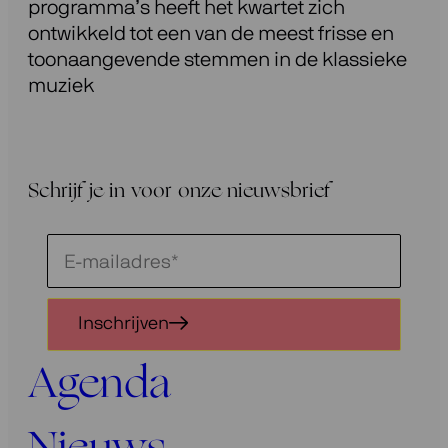
programma’s heeft het kwartet zich
ontwikkeld tot een van de meest frisse en
toonaangevende stemmen in de klassieke
muziek
Schrijf je in voor onze nieuwsbrief
Schrijf
je
in
Inschrijven
voor
onze
Agenda
nieuwsbrief