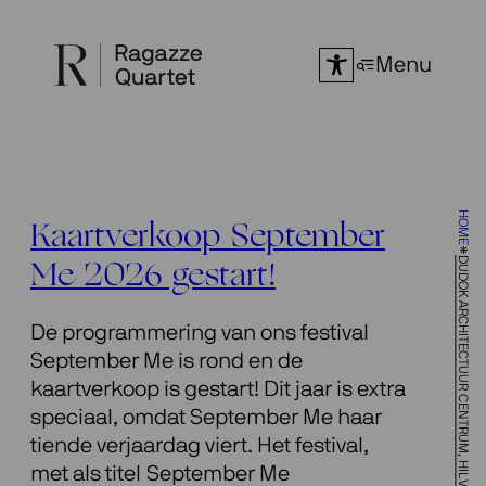
Ga
naar
Menu
de
inhoud
HOME
Kaartverkoop September
DUDOK ARCHITECTUUR CENTRUM, HILVERSUM
Me 2026 gestart!
De programmering van ons festival
September Me is rond en de
kaartverkoop is gestart! Dit jaar is extra
speciaal, omdat September Me haar
tiende verjaardag viert. Het festival,
met als titel September Me