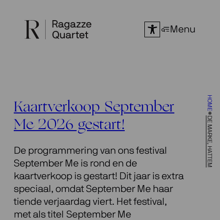
Ga
naar
Menu
de
inhoud
HOME
Kaartverkoop September
DE MARKE, HATTEM
Me 2026 gestart!
De programmering van ons festival
September Me is rond en de
kaartverkoop is gestart! Dit jaar is extra
speciaal, omdat September Me haar
tiende verjaardag viert. Het festival,
met als titel September Me