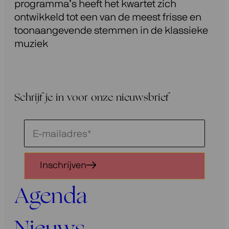
programma’s heeft het kwartet zich
ontwikkeld tot een van de meest frisse en
toonaangevende stemmen in de klassieke
muziek
Schrijf je in voor onze nieuwsbrief
Schrijf
je
in
Inschrijven
voor
onze
Agenda
nieuwsbrief