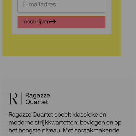
Schrijf
je
in
Inschrijven
voor
onze
nieuwsbrief
Ragazze Quartet speelt klassieke en
moderne strijkkwartetten: bevlogen en op
het hoogste niveau. Met spraakmakende