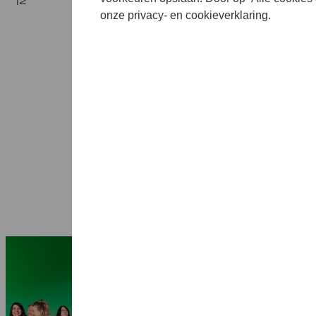
viert. H
onze privacy- en cookieverklaring.
Me (she
24 sept
septemb
als fest
1 april 