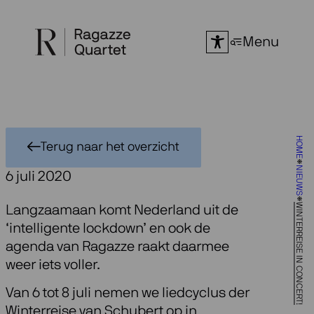
Ga
naar
Menu
de
inhoud
HOME
Terug naar het overzicht
NIEUWS
6 juli 2020
WINTERREISE IN CONCERT!
Langzaamaan komt Nederland uit de
‘intelligente lockdown’ en ook de
agenda van Ragazze raakt daarmee
weer iets voller.
Van 6 tot 8 juli nemen we liedcyclus der
Winterreise van Schubert op in