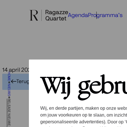
Ga
naar
Agenda
Programma’s
de
inhoud
14 april 2023
HOME
Wij gebr
Terug naar het overzicht
NIEUWS
RELEASE NIEUWE CD OPEN SPACES
Wij, en derde partijen, maken op onze webs
om jouw voorkeuren op te slaan, om inzicht
gepersonaliseerde advertenties). Door op ‘C