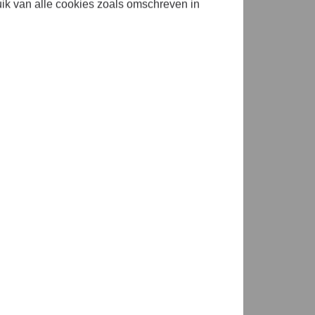
uik van alle cookies zoals omschreven in
s met
th Knox heeft Ragazze een
x’ werk en vijf andere
 vernieuwende componist.