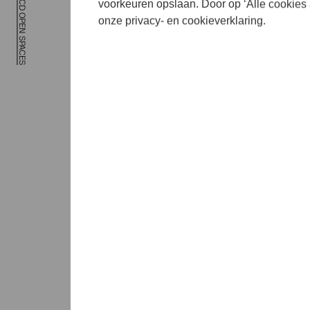
voorkeuren opslaan. Door op ‘Alle cookies 
onze privacy- en cookieverklaring.
Nie
muz
Samen met
album uit
recente s