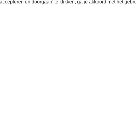
accepteren en doorgaan’ te klikken, ga je akkoord met het gebr
uwe cd Open Space
iek van Garth Knox
 de grensverleggende componist en altviolist Gar
gebracht met twee wereldpremière opnames van Kno
tukken van deze onverzadigbaar nieuwsgierige en