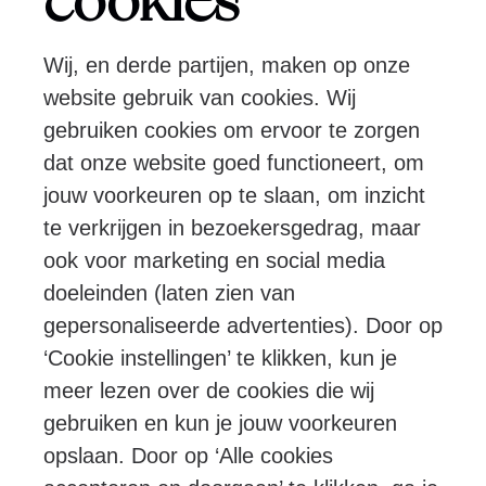
cookies
Wij, en derde partijen, maken op onze
Pers
Programmeurs
Contact
website gebruik van cookies. Wij
gebruiken cookies om ervoor te zorgen
dat onze website goed functioneert, om
Volg ons:
jouw voorkeuren op te slaan, om inzicht
te verkrijgen in bezoekersgedrag, maar
ook voor marketing en social media
doeleinden (laten zien van
© Ragazze Quartet – 2026 All rights
gepersonaliseerde advertenties). Door op
reserved
‘Cookie instellingen’ te klikken, kun je
meer lezen over de cookies die wij
Algemene voorwaarden
Privacy & cookies
gebruiken en kun je jouw voorkeuren
opslaan. Door op ‘Alle cookies