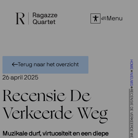
Ga
naar
Menu
de
inhoud
HOME
Terug naar het overzicht
NIEUWS
26 april 2025
RECENSIE DE VERKEERDE WEG
Recensie De
Verkeerde Weg
Muzikale durf, virtuositeit en een diepe