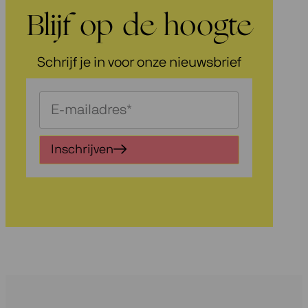
Blijf op de hoogte
Schrijf je in voor onze nieuwsbrief
Schrijf
je
in
Inschrijven
voor
onze
nieuwsbrief