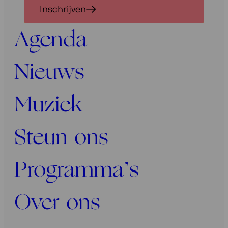
in
Inschrijven
voor
onze
Agenda
nieuwsbrief
Nieuws
Muziek
Steun ons
Programma’s
Over ons