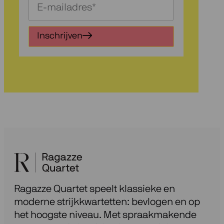
Schrijf
je
in
Inschrijven
voor
onze
nieuwsbrief
Ragazze Quartet speelt klassieke en
moderne strijkkwartetten: bevlogen en op
het hoogste niveau. Met spraakmakende