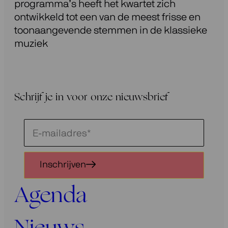
programma’s heeft het kwartet zich
ontwikkeld tot een van de meest frisse en
toonaangevende stemmen in de klassieke
muziek
Schrijf je in voor onze nieuwsbrief
Schrijf
je
in
Inschrijven
voor
onze
Agenda
nieuwsbrief