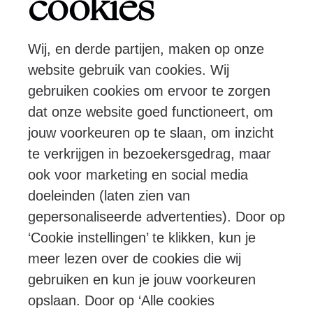
cookies
Wij, en derde partijen, maken op onze
Pers
Programmeurs
Contact
website gebruik van cookies. Wij
gebruiken cookies om ervoor te zorgen
dat onze website goed functioneert, om
Volg ons:
jouw voorkeuren op te slaan, om inzicht
te verkrijgen in bezoekersgedrag, maar
ook voor marketing en social media
doeleinden (laten zien van
© Ragazze Quartet – 2026 All rights
gepersonaliseerde advertenties). Door op
reserved
‘Cookie instellingen’ te klikken, kun je
meer lezen over de cookies die wij
Algemene voorwaarden
Privacy & cookies
gebruiken en kun je jouw voorkeuren
opslaan. Door op ‘Alle cookies