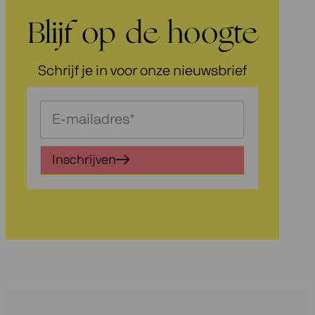
Blijf op de hoogte
Schrijf je in voor onze nieuwsbrief
Schrijf
je
in
Inschrijven
voor
onze
nieuwsbrief