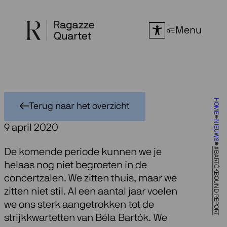
Ga
naar
Menu
de
inhoud
HOME
Terug naar het overzicht
NIEUWS
9 april 2020
#BARTÓKBOUND REPORT
De komende periode kunnen we je
helaas nog niet begroeten in de
concertzalen. We zitten thuis, maar we
zitten niet stil. Al een aantal jaar voelen
we ons sterk aangetrokken tot de
strijkkwartetten van Béla Bartók. We