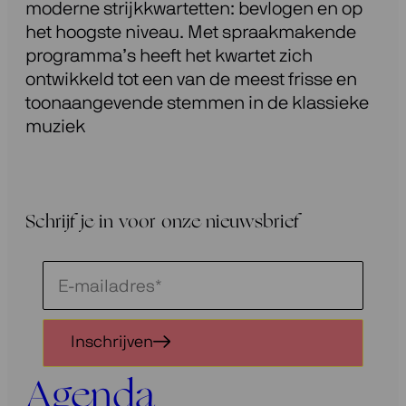
moderne strijkkwartetten: bevlogen en op
het hoogste niveau. Met spraakmakende
programma’s heeft het kwartet zich
ontwikkeld tot een van de meest frisse en
toonaangevende stemmen in de klassieke
muziek
Schrijf je in voor onze nieuwsbrief
Schrijf
je
in
Inschrijven
voor
onze
Agenda
nieuwsbrief