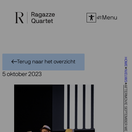
Ga
naar
Menu
de
inhoud
HOME
Terug naar het overzicht
NIEUWS
5 oktober 2023
AFTERMOVIE SEPTEMBER ME 2023