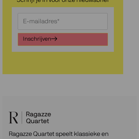
Schrijf
je
in
Inschrijven
voor
onze
nieuwsbrief
Ragazze Quartet speelt klassieke en