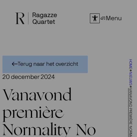
Ga
naar
Menu
de
inhoud
HOME
Terug naar het overzicht
NIEUWS
20 december 2024
VANAVOND PREMIÈRE NORMALITY NO MORE
Vanavond
première
Normality No