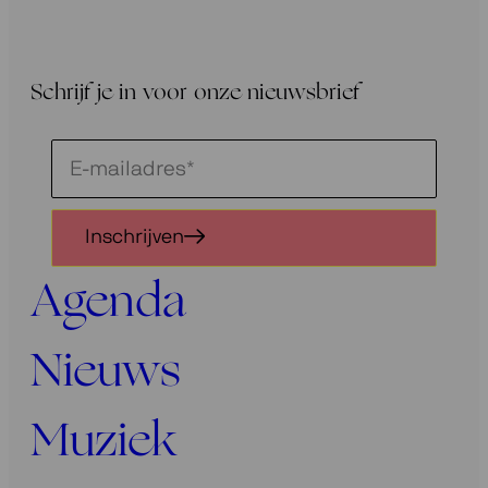
Schrijf je in voor onze nieuwsbrief
Schrijf
je
in
Inschrijven
voor
onze
Agenda
nieuwsbrief
Nieuws
Muziek