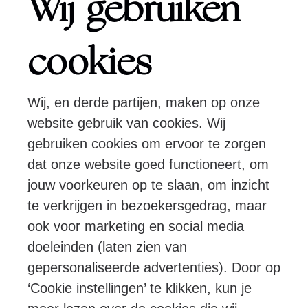
Wij gebruiken
Over ons
cookies
Wij, en derde partijen, maken op onze
Pers
Programmeurs
Contact
website gebruik van cookies. Wij
gebruiken cookies om ervoor te zorgen
dat onze website goed functioneert, om
Volg ons:
jouw voorkeuren op te slaan, om inzicht
te verkrijgen in bezoekersgedrag, maar
ook voor marketing en social media
doeleinden (laten zien van
© Ragazze Quartet – 2026 All rights
gepersonaliseerde advertenties). Door op
reserved
‘Cookie instellingen’ te klikken, kun je