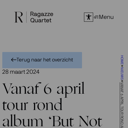
Ga
naar
Menu
de
inhoud
HOME
Terug naar het overzicht
NIEUWS
28 maart 2024
VANAF 6 APRIL TOUR ROND ALBUM ‘BUT NOT MY SOUL’
Vanaf 6 april
tour rond
album ‘But Not