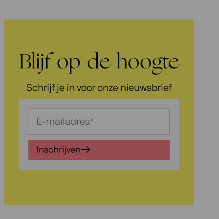
Blijf op de hoogte
Schrijf je in voor onze nieuwsbrief
Schrijf
je
in
Inschrijven
voor
onze
nieuwsbrief