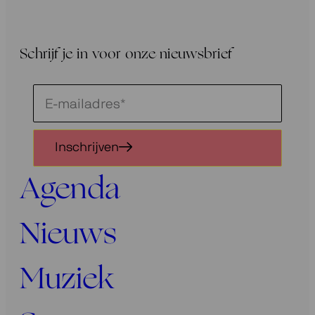
Schrijf je in voor onze nieuwsbrief
Schrijf
je
in
Inschrijven
voor
onze
Agenda
nieuwsbrief
Nieuws
Muziek