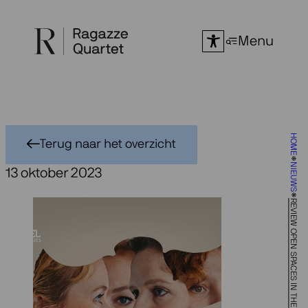
Ga
naar
Menu
de
inhoud
HOME
Terug naar het overzicht
NIEUWS
13 oktober 2023
REVIEW OPEN SPACES IN THE STRAD