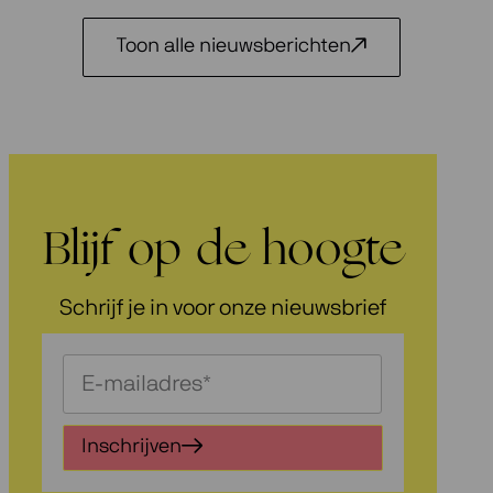
Toon alle nieuwsberichten
Blijf op de hoogte
Schrijf je in voor onze nieuwsbrief
Schrijf
je
in
Inschrijven
voor
onze