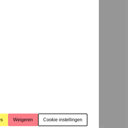
da
Nieuws
ek
Steun
ons
ramma’s
Over
ons
es
Weigeren
Cookie instellingen