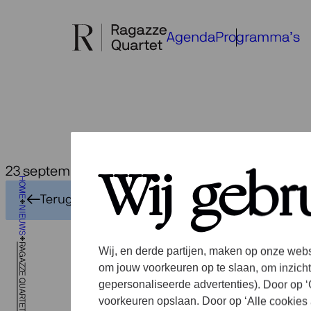
Ga
naar
Agenda
Programma’s
de
inhoud
23 september 2025
Ra
Wij gebr
HOME
Terug naar het overzicht
NIEUWS
me
RAGAZZE QUARTET IN DE MEDIA
Wij, en derde partijen, maken op onze webs
om jouw voorkeuren op te slaan, om inzicht
gepersonaliseerde advertenties). Door op ‘C
voorkeuren opslaan. Door op ‘Alle cookies 