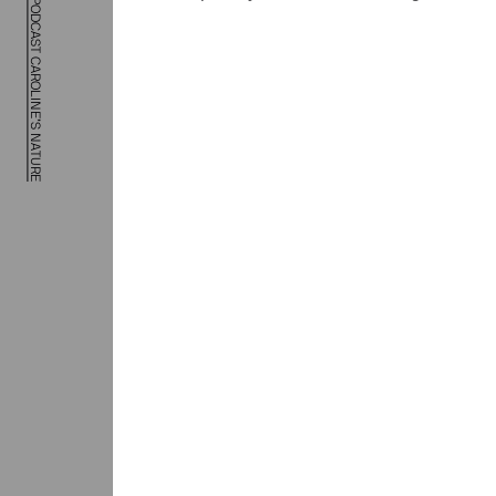
RADIO RAGAZZE – PODCAST CAROLINE’S NATURE
Rad
Nat
Er staan w
Garth Knox