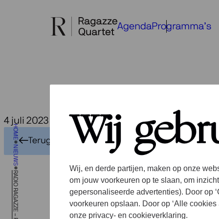
Ga
naar
Agenda
Programma’s
de
inhoud
Wij gebr
4 juli 2023
HOME
Terug naar het overzicht
NIEUWS
Wij, en derde partijen, maken op onze webs
om jouw voorkeuren op te slaan, om inzicht
gepersonaliseerde advertenties). Door op ‘C
voorkeuren opslaan. Door op ‘Alle cookies 
onze privacy- en cookieverklaring.