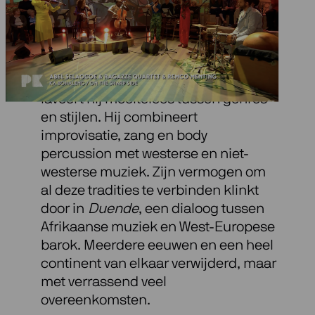
Abel Selaocoe denkt niet in hokjes:
klassiek geschoold, maar met sterk
doorklinkende Zuid-Afrikaanse roots
laveert hij moeiteloos tussen genres
en stijlen. Hij combineert
improvisatie, zang en body
percussion met westerse en niet-
westerse muziek. Zijn vermogen om
al deze tradities te verbinden klinkt
door in
Duende
, een dialoog tussen
Afrikaanse muziek en West-Europese
barok. Meerdere eeuwen en een heel
continent van elkaar verwijderd, maar
met verrassend veel
overeenkomsten.