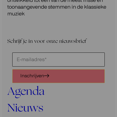
ontwikkeld tot een van de meest frisse en
toonaangevende stemmen in de klassieke
muziek
Schrijf je in voor onze nieuwsbrief
Schrijf
je
in
Inschrijven
voor
onze
Agenda
nieuwsbrief
Nieuws