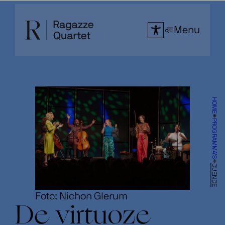
Ga
naar
Menu
de
inhoud
HOME
PROGRAMMA’S
DUENDE
Foto: Nichon Glerum
De virtuoze