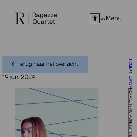
Ga
naar
Menu
de
inhoud
HOME
Terug naar het overzicht
NIEUWS
19 juni 2024
NORMALITY NO MORE | WINTERREISE REVISITED