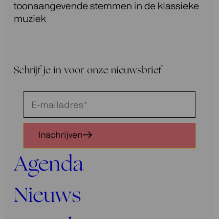
toonaangevende stemmen in de klassieke
muziek
Schrijf je in voor onze nieuwsbrief
Schrijf
je
in
Inschrijven
voor
onze
Agenda
nieuwsbrief
Nieuws