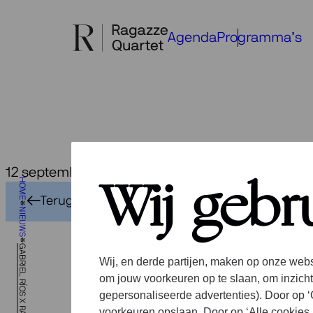
Ga
naar
Agenda
Programma’s
de
inhoud
12 september 2025
Ga
HOME
Wij gebr
Terug naar het overzicht
NIEUWS
Ra
Wij, en derde partijen, maken op onze webs
om jouw voorkeuren op te slaan, om inzicht
gepersonaliseerde advertenties). Door op ‘C
voorkeuren opslaan. Door op ‘Alle cookies 