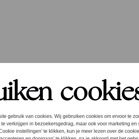
briel Ríos x
uiken cookie
gazze Quart
ite gebruik van cookies. Wij gebruiken cookies om ervoor te zo
 te verkrijgen in bezoekersgedrag, maar ook voor marketing en 
ookie instellingen’ te klikken, kun je meer lezen over de cooki
accepteren en doorgaan’ te klikken, ga je akkoord met het gebr