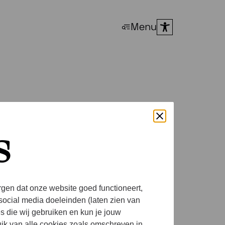
Menu
s
et op
rgen dat onze website goed functioneert,
social media doeleinden (laten zien van
es die wij gebruiken en kun je jouw
uik van alle cookies zoals omschreven in