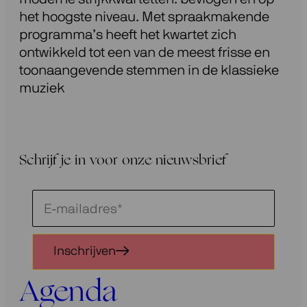
het hoogste niveau. Met spraakmakende
programma’s heeft het kwartet zich
ontwikkeld tot een van de meest frisse en
toonaangevende stemmen in de klassieke
muziek
Schrijf je in voor onze nieuwsbrief
Schrijf
je
in
Inschrijven
voor
onze
Agenda
nieuwsbrief