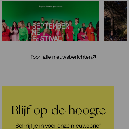
Seizoen 2026-2027: 25 jaar
Festiva
Ragazze Quartet
29 mei 2
3 juli 2026
Toon alle nieuwsberichten
Blijf op de hoogte
Schrijf je in voor onze nieuwsbrief