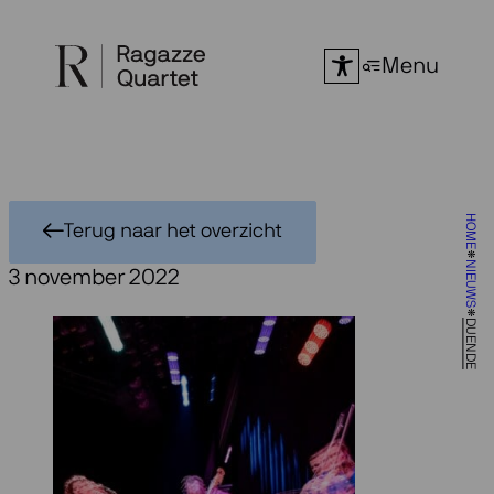
Ga
naar
Menu
de
inhoud
HOME
Terug naar het overzicht
NIEUWS
3 november 2022
DUENDE