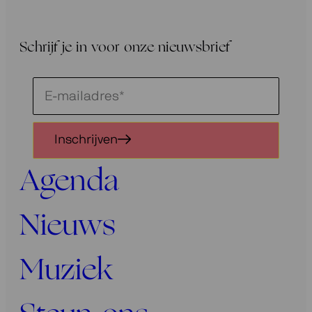
Schrijf je in voor onze nieuwsbrief
Schrijf
je
in
Inschrijven
voor
onze
Agenda
nieuwsbrief
Nieuws
Muziek