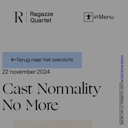
Ga
naar
Menu
de
inhoud
HOME
Terug naar het overzicht
NIEUWS
22 november 2024
CAST NORMALITY NO MORE
Cast Normality
No More