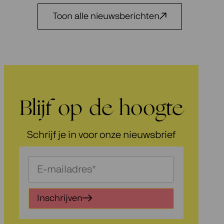
Toon alle nieuwsberichten
Blijf op de hoogte
Schrijf je in voor onze nieuwsbrief
Schrijf
je
in
Inschrijven
voor
onze