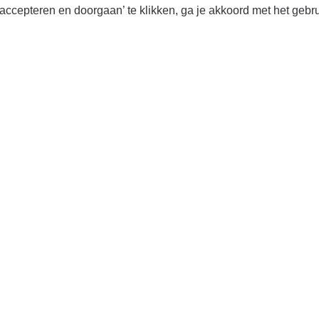
hema’s, plakken & spacen: een dag in het leven va
accepteren en doorgaan’ te klikken, ga je akkoord met het gebr
 No More”-tour. Benieuwd naar hoe een voorstelli
amour, maar de realiteit achter de schermen: carpo
gen op het podium en rituelen voorafgaand aan de
n typische tourdag met “Normality No More”, onz
 Conny Janssen Danst.