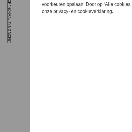
A DAY IN THE LIFE OF “NORMALITY NO MORE”
Carpoolsc
voorkeuren opslaan. Door op ‘Alle cookies 
onze privacy- en cookieverklaring.
“Normality
Niet de gl
aanpassin
mee op ee
Berlin en