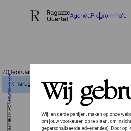
Ga
naar
Agenda
Programma’s
de
inhoud
20 februari 2025
A 
HOME
Wij gebr
Terug naar het overzicht
NIEUWS
“N
Wij, en derde partijen, maken op onze webs
om jouw voorkeuren op te slaan, om inzicht
gepersonaliseerde advertenties). Door op ‘C