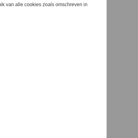
n Ragazze tijdens de
uik van alle cookies zoals omschreven in
ngsdag van Ragazze eruitziet?
olen, last-minute
 voorstelling. We nemen je
e samenwerking met Via