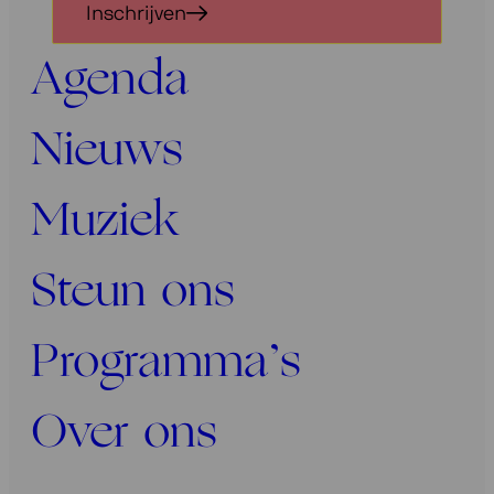
Inschrijven
voor
onze
Agenda
nieuwsbrief
Nieuws
Muziek
Steun ons
Programma’s
Over ons