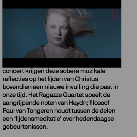
Over Zeven Laatste
Woorden
Haydns
Die sieben letzten Worte unseres
Erlösers am Kreuze
hoort net zo bij de
paastijd als de passies van Bach. In dit
concert krijgen deze sobere muzikale
reflecties op het lijden van Christus
bovendien een nieuwe invulling die past in
onze tijd. Het Ragazze Quartet speelt de
aangrijpende noten van Haydn; filosoof
Paul van Tongeren houdt tussen de delen
een ‘lijdensmeditatie’ over hedendaagse
gebeurtenissen.