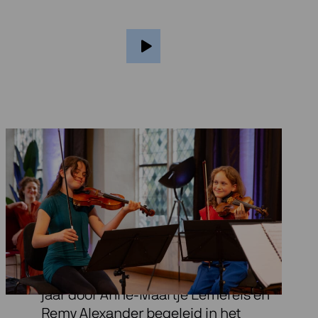
Over So You Think
You Can…
In dit project geinitieerd door Ragazze
, worden jonge componisten van 8-18
jaar door Anne-Maartje Lemereis en
Remy Alexander begeleid in het