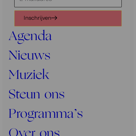
je
in
Inschrijven
voor
onze
Agenda
nieuwsbrief
Nieuws
Muziek
Steun ons
Programma’s
Over ons