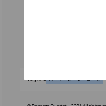
zich ontwikkeld tot een van de mees
de klassieke muziek
Schrijf je in voor onze nieuwsbrief
Volg ons: