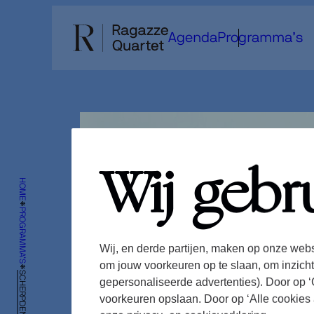
Ga
naar
Agenda
Programma’s
de
inhoud
Wij gebr
HOME
PROGRAMMA’S
Wij, en derde partijen, maken op onze webs
om jouw voorkeuren op te slaan, om inzicht
SCHERPDENKERS
gepersonaliseerde advertenties). Door op ‘C
voorkeuren opslaan. Door op ‘Alle cookies 