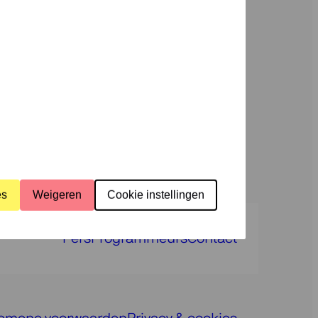
ek
Steun
ons
ramma’s
Over
ons
es
Weigeren
Cookie instellingen
Pers
Programmeurs
Contact