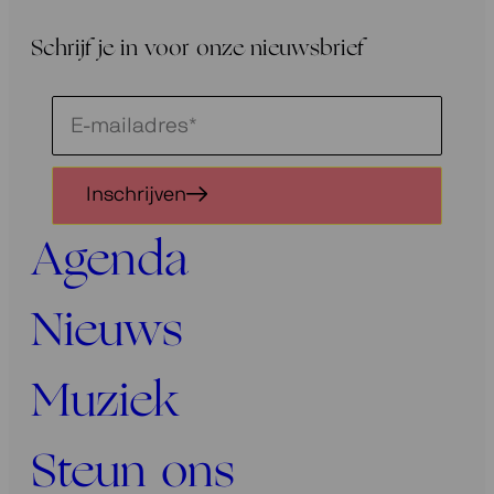
Schrijf je in voor onze nieuwsbrief
Schrijf
je
in
Inschrijven
voor
onze
Agenda
nieuwsbrief
Nieuws
Muziek
Steun ons