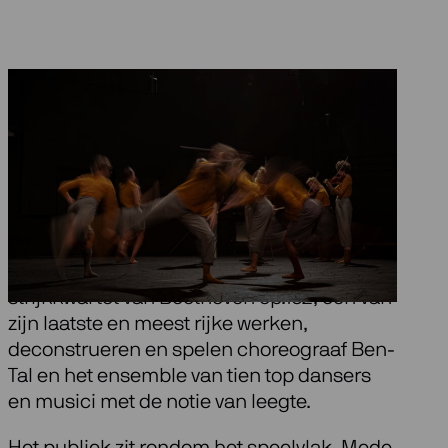
Beethovens
strijkkwartet opus
132
Met als vertrekpunt het monumentale
strijkkwartet van Beethoven op.132, één van
zijn laatste en meest rijke werken,
deconstrueren en spelen choreograaf Ben-
Tal en het ensemble van tien top dansers
en musici met de notie van leegte.
Het publiek zit rondom het speelvlak. Mede