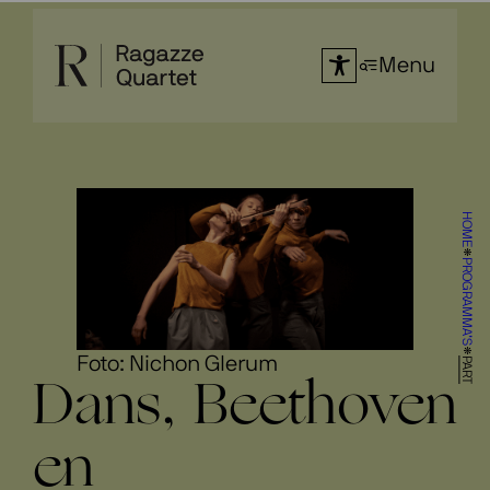
Ga
naar
Menu
de
inhoud
HOME
PROGRAMMA’S
Foto: Nichon Glerum
PART
Dans, Beethoven
en