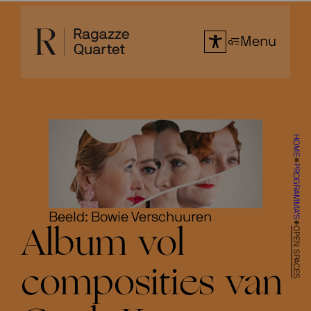
Ga
naar
Menu
de
inhoud
HOME
PROGRAMMA’S
Beeld: Bowie Verschuuren
OPEN SPACES
Album vol
composities van