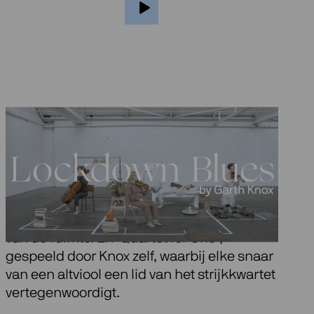
Andere stukken op het album zijn
‘Satellites’, gecomponeerd in opdracht van
het Kronos Quartet, waarin hedendaagse
snaartechnieken worden verkend die zijn
geïnspireerd op verschillende aspecten
van de ruimte. En ‘Quartet for One’,
gespeeld door Knox zelf, waarbij elke snaar
van een altviool een lid van het strijkkwartet
vertegenwoordigt.