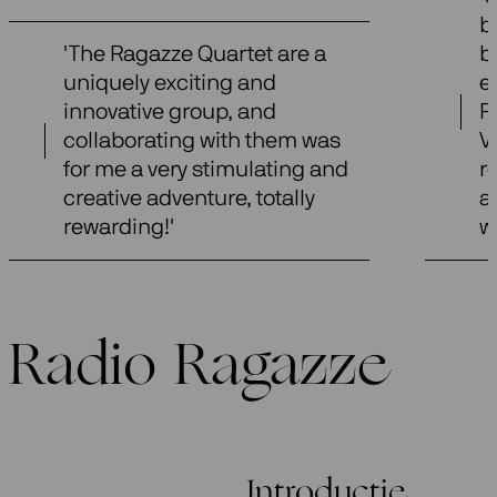
b
'The Ragazze Quartet are a
b
uniquely exciting and
e
innovative group, and
R
collaborating with them was
V
for me a very stimulating and
r
creative adventure, totally
a
rewarding!'
w
Radio Ragazze
Introductie