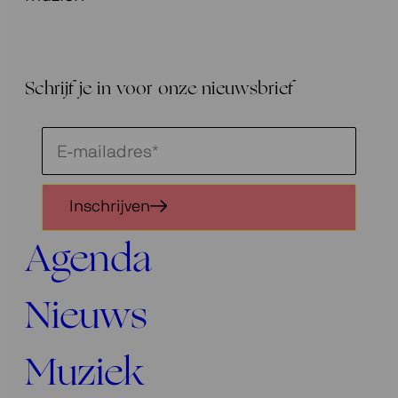
Schrijf je in voor onze nieuwsbrief
Schrijf
je
in
Inschrijven
voor
onze
Agenda
nieuwsbrief
Nieuws
Muziek