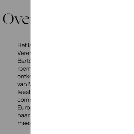
Over Fellow Travele
Het land van de onbegrensde mogelijkhede
Verenigde Staten. Of lijkt dat maar zo? Zowe
Bartók als Antonín Dvořák konden er, onda
roem, hun geluk niet vinden. Maar niemand
ontkennen dat het wat met je doet, zodra je 
van Manhattan voor je ziet opdoemen. Een
feestje dus, met werken van de Amerikaans
componist John Adams, en de eerder gen
Europese componisten Dvořák en Bartók, d
naar New York trokken en daar enkele van h
meesterwerken schreven.