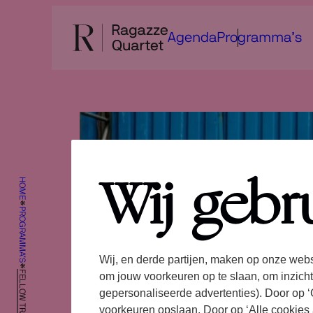
Ga
naar
Agenda
Programma’s
de
inhoud
HOME
Wij gebr
PROGRAMMA’S
Wij, en derde partijen, maken op onze webs
FELLOW TRAVELERS
om jouw voorkeuren op te slaan, om inzicht
gepersonaliseerde advertenties). Door op ‘C
voorkeuren opslaan. Door op ‘Alle cookies 