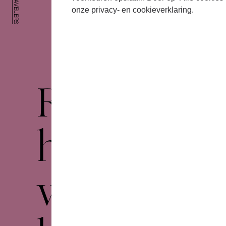
onze privacy- en cookieverklaring.
Foto: Nichon Glerum
Ragazze Q
haalt de
wolken-