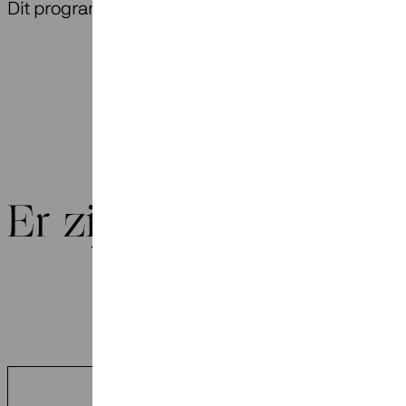
Dit programma is onderdeel van
Bartók Bound
.
Er zijn geen concert