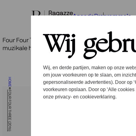
Ga
naar
Agenda
Programma’s
de
inhoud
Wij gebr
Four Four Three is onze derde cd bij Channel Cl
muzikale hoeken: het eigenzinnige jazz-trio Kap
Wij, en derde partijen, maken op onze webs
om jouw voorkeuren op te slaan, om inzicht
HOME
gepersonaliseerde advertenties). Door op ‘C
voorkeuren opslaan. Door op ‘Alle cookies 
FOUR FOUR THREE (2016)
onze privacy- en cookieverklaring.