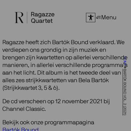
Ga
naar
Menu
de
inhoud
Ragazze heeft zich Bartók Bound verklaard. We
verdiepen ons grondig in zijn muziek en
brengen zijn kwartetten op allerlei verschillende
HOME
manieren, in allerlei verschillende programma’s
BARTÓK BOUND VOL. 2 (2021)
aan het licht. Dit album is het tweede deel van
alles zes strijkkwartetten van Bela Bartók
(Strijkkwartet 3, 5 & 6).
De cd verscheen op 12 november 2021 bij
Channel Classic.
Bekijk ook onze programmapagina
Bartók Bound