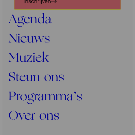
Inschrijven
voor
onze
Agenda
nieuwsbrief
Nieuws
Muziek
Steun ons
Programma’s
Over ons