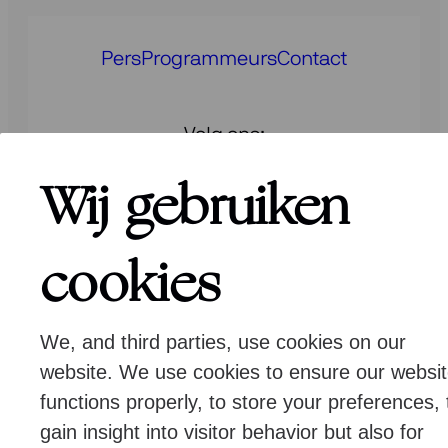
Pers
Programmeurs
Contact
Volg ons:
Wij gebruiken
cookies
© Ragazze Quartet – 2026 All rights
reserved
We, and third parties, use cookies on our
Algemene voorwaarden
Privacy & cookies
website. We use cookies to ensure our websi
functions properly, to store your preferences, 
gain insight into visitor behavior but also for