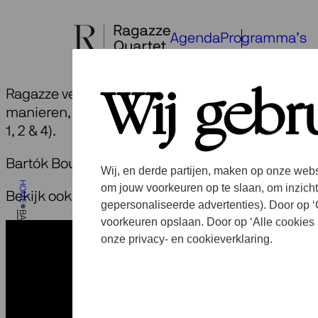
Ga
naar
Agenda
Programma’s
de
inhoud
Ragazze verklaart zich komende jaren Bartók Boun
Wij gebr
manieren, in allerlei verschillende programma’s aan
1, 2 & 4).
Bartók Bound is verschenen in 2019 bij Channel 
Wij, en derde partijen, maken op onze webs
HOME
om jouw voorkeuren op te slaan, om inzicht
Bekijk ook onze programmapagina
Bartok Boun
gepersonaliseerde advertenties). Door op ‘C
BARTÓK BOUND (2019)
voorkeuren opslaan. Door op ‘Alle cookies 
onze privacy- en cookieverklaring.