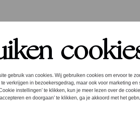
d. We verdiepen ons grondig in zijn muziek en bren
uiken cookie
 het licht. Dit album is het eerste deel van alles 
Classics.
ite gebruik van cookies. Wij gebruiken cookies om ervoor te zo
 te verkrijgen in bezoekersgedrag, maar ook voor marketing en 
d
ookie instellingen’ te klikken, kun je meer lezen over de cooki
accepteren en doorgaan’ te klikken, ga je akkoord met het gebr