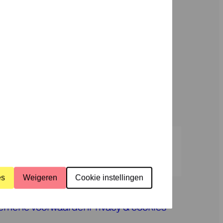
ons
ramma’s
Over
ons
Pers
Programmeurs
Contact
es
Weigeren
Cookie instellingen
emene voorwaarden
Privacy & cookies