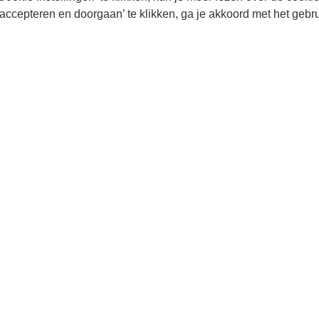
accepteren en doorgaan’ te klikken, ga je akkoord met het gebr
Winterreise neemt een cen
w
Schubert en in de harten
het werk verschenen to
hang naar het onbekende 