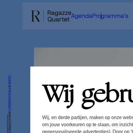
Ga
naar
Agenda
Programma’s
de
inhoud
HOME
Wij gebr
PROGRAMMA’S
WINTERREISE
Wij, en derde partijen, maken op onze webs
om jouw voorkeuren op te slaan, om inzicht
gepersonaliseerde advertenties). Door op ‘C