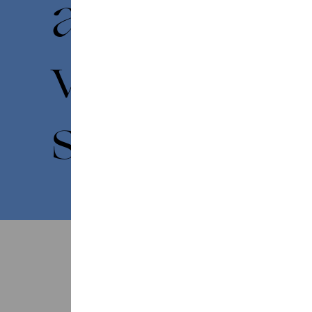
arrangeme
voor barit
strijkkwart