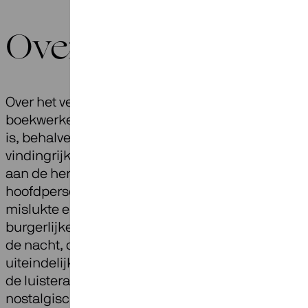
Over Winterreise
Over het verhaal en het ontstaan van deze cyclus 
boekwerken volgeschreven. De populariteit van W
is, behalve aan de prachtige muziek en melodisc
vindingrijkheid van de componist, zeker ook toe t
aan de herkenbaarheid van het menselijke dram
hoofdpersoon die, lijdend aan verdriet en woede
mislukte en verloren liefde, besluit om de stad en
burgerlijke leven te ontvluchten, vertrekkend in h
de nacht, de winterse kou in, op zoek naar verget
uiteindelijk naar het einde van zijn lijdensweg. El
de luisteraar mee op zijn weg, maakt zijn overpein
nostalgische herinneringen, zijn woede en trots, z