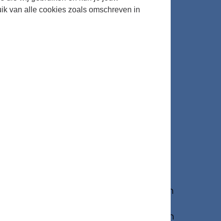
uik van alle cookies zoals omschreven in
trale plaats in in het liedoeuvre van
 van de liefhebbers van zijn muziek. Van
t op heden honderden cd-opnames. De
en onwereldse spreekt uit de tekst van