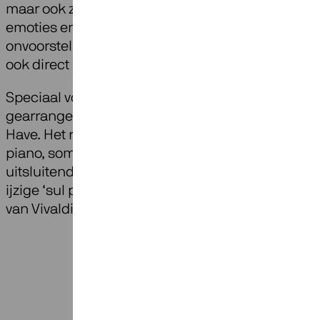
maar ook zijn hoopvolle oplevingen voel- en hoor
emoties en de muziek zijn vaak rauw en soms va
onvoorstelbare leegte en kaalheid, maar raken o
ook direct in het hart.
Speciaal voor Ragazze en Martijn Cornet werd de 
gearrangeerd voor bariton en strijkkwartet door 
Have. Het resultaat is soms een prachtige naboot
piano, soms een realisatie van effecten die in de 
uitsluitend gesuggereerd kunnen worden, zoals 
ijzige ‘sul ponticello’-klanken die ook in de Vier 
van Vivaldi zo’n winterse kou voelbaar weten te 