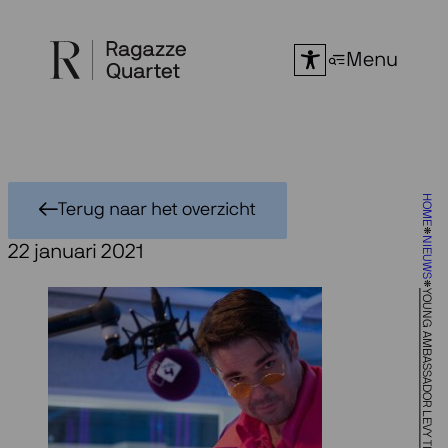
Ga
naar
Menu
de
inhoud
HOME
Terug naar het overzicht
NIEUWS
22 januari 2021
YOUNG AMBASSADOR LEVY TIPT