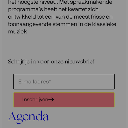
het hoogste niveau. Met spraakmakende
programma’s heeft het kwartet zich
ontwikkeld tot een van de meest frisse en
toonaangevende stemmen in de klassieke
muziek
Schrijf je in voor onze nieuwsbrief
Schrijf
je
in
Inschrijven
voor
onze
Agenda
nieuwsbrief