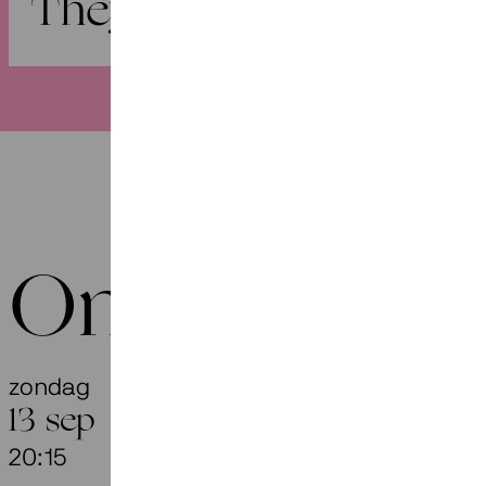
They Have Waited Lo
Onze agend
zondag
They Have
13 sep
20:15
Gaudeamus Fe