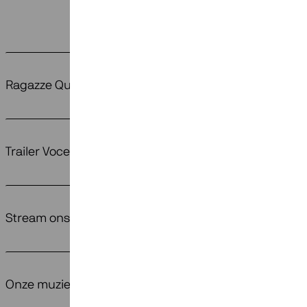
Ragazze Quartet op Koningsdagconcert 2026
Trailer Voces Intimae (nu op tour!)
Stream ons laatste album
Onze muziek