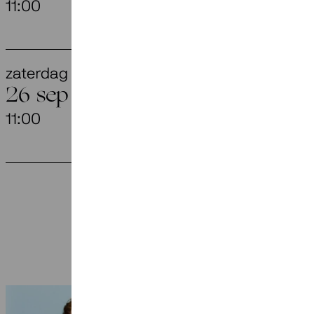
11:00
Aegtenkapel,
zaterdag
They Have
26 sep
11:00
Aegtenkapel,