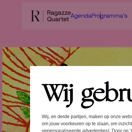
Ga
naar
Agenda
Programma’s
de
inhoud
Wij gebr
Wij, en derde partijen, maken op onze webs
om jouw voorkeuren op te slaan, om inzicht
gepersonaliseerde advertenties). Door op ‘C