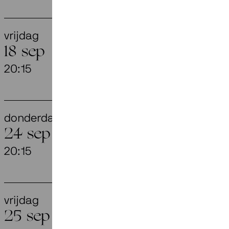
vrijdag
Voces Int
18 sep
20:15
Appassionat
donderdag
Openingsc
24 sep
Johnson)
20:15
Flint, Amersf
vrijdag
They Have
25 sep