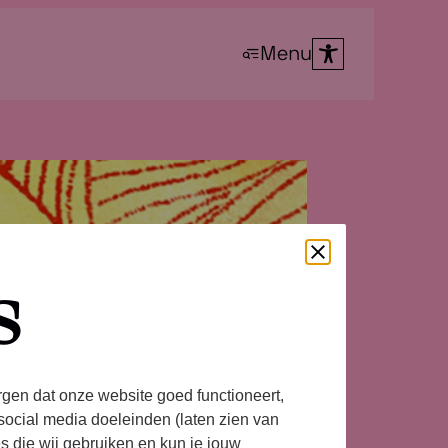
Menu
s
rgen dat onze website goed functioneert,
social media doeleinden (laten zien van
es die wij gebruiken en kun je jouw