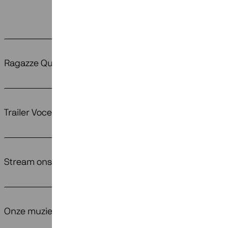
Ragazze Quartet op Koningsdagconcert 2026
Trailer Voces Intimae (nu op tour!)
Stream ons laatste album
Onze muziek