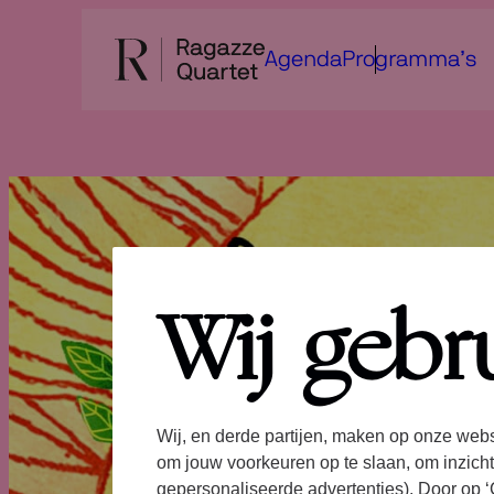
Ga
naar
Agenda
Programma’s
de
inhoud
Wij gebr
Wij, en derde partijen, maken op onze webs
om jouw voorkeuren op te slaan, om inzicht
gepersonaliseerde advertenties). Door op ‘C