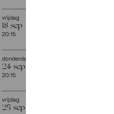
vrijdag
Voces Int
18 sep
20:15
Appassionat
donderdag
Openingsc
24 sep
Johnson)
20:15
Flint, Amersf
vrijdag
They Have
25 sep