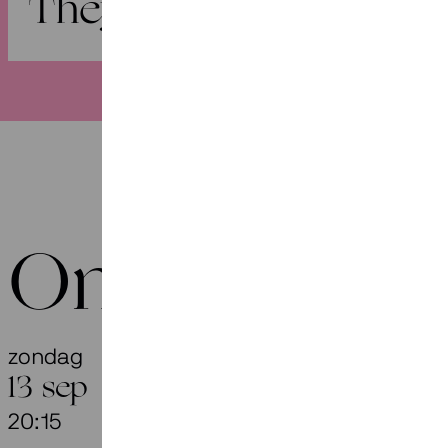
They Have Waited Lo
Onze agend
zondag
They Have
13 sep
20:15
Gaudeamus Fe