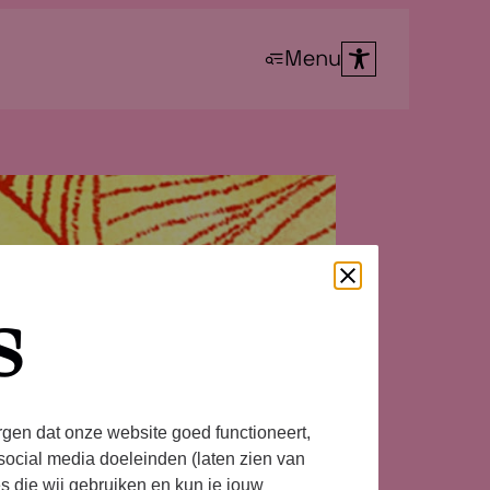
Menu
s
rgen dat onze website goed functioneert,
social media doeleinden (laten zien van
es die wij gebruiken en kun je jouw