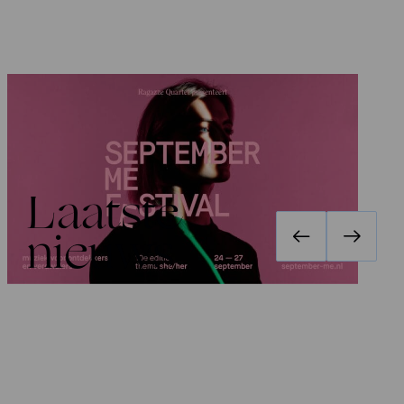
Festival September Me 2026
:
she/her
Laatste
nieuws