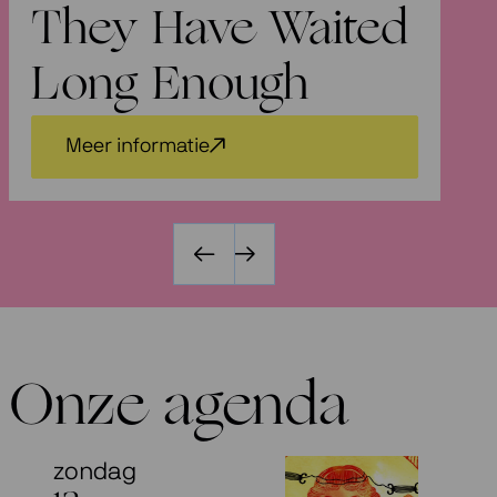
They Have Waited
V
Long Enough
Meer informatie
Onze agenda
zondag