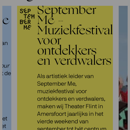
September
ze
Me –
Muziekfestival
voor
van
ontdekkers
e
en verdwalers
Four
at de
Als artistiek leider van
September Me,
muziekfestival voor
h
ontdekkers en verdwalers,
maken wij Theater Flint in
Amersfoort jaarlijks in het
het
vierde weekend van
tet
september tot hét centrum