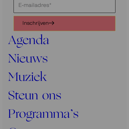
Schrijf
je
in
Inschrijven
voor
onze
Agenda
nieuwsbrief
Nieuws
Muziek
Steun ons
Programma’s